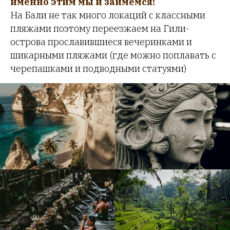
именно этим мы и займемся!
На Бали не так много локаций с классными
пляжами поэтому переезжаем на Гили-
острова прославившиеся вечеринками и
шикарными пляжами (где можно поплавать с
черепашками и подводными статуями)